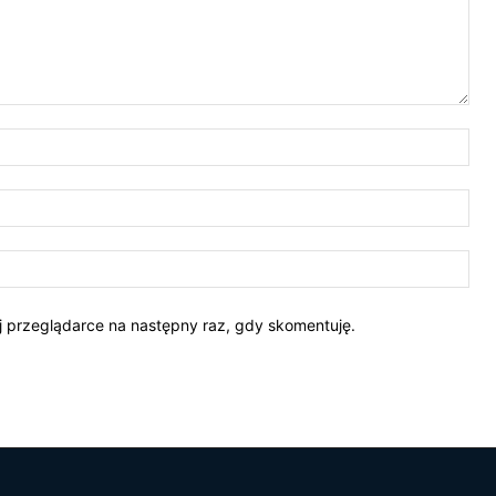
Naz
E-
mail
Str
Int
ej przeglądarce na następny raz, gdy skomentuję.