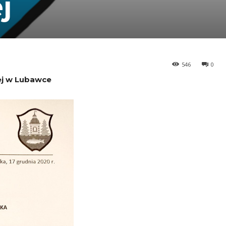
j
546
0
iej w Lubawce