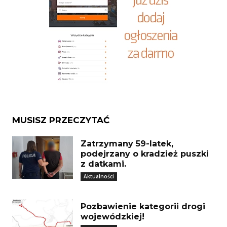
MUSISZ PRZECZYTAĆ
Zatrzymany 59-latek,
podejrzany o kradzież puszki
z datkami.
Aktualności
Pozbawienie kategorii drogi
wojewódzkiej!