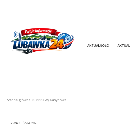
AKTUALNOŚCI
AKTUAL
888 Gry Kasy
Strona główna
888 Gry Kasynowe
3 WRZEŚNIA 2025