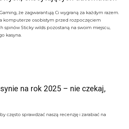
eGaming, że zagwarantują Ci wygraną za każdym razem.
ot na komputerze osobistym przed rozpoczęciem
h spinów Sticky wilds pozostaną na swoim miejscu,
go kasyna.
synie na rok 2025 – nie czekaj,
y często sprawdzać naszą recenzję i zarabiać na