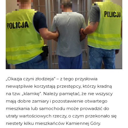
„Okazja czyni złodzieja” – z tego przysłowia
niewątpliwie korzystają przestępcy, którzy kradną
na tzw. „klamkę”. Należy pamiętać, że nie wszyscy
mają dobre zamiary i pozostawienie otwartego
mieszkania lub samochodu może prowadzić do
utraty wartościowych rzeczy, o czym przekonało się
niestety kilku mieszkańców Kamiennej Góry.