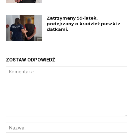
Zatrzymany 59-latek,
podejrzany o kradzież puszki z
datkami.
ZOSTAW ODPOWIEDŹ
Komentarz:
Na