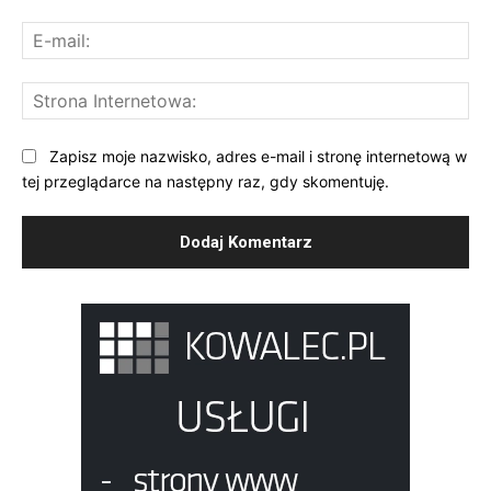
E-
mai
St
Int
Zapisz moje nazwisko, adres e-mail i stronę internetową w
tej przeglądarce na następny raz, gdy skomentuję.