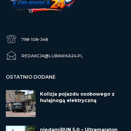
798-108-348
REDAKCJA@LUBAWKA24.PL
OSTATNIO DODANE
Kolizja pojazdu osobowego z
hulajnogą elektryczną
niedamiRUN 5.0 – Ultramaraton