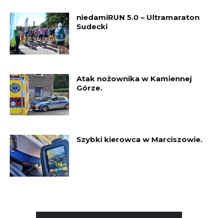
niedamiRUN 5.0 – Ultramaraton
Sudecki
Atak nożownika w Kamiennej
Górze.
Szybki kierowca w Marciszowie.