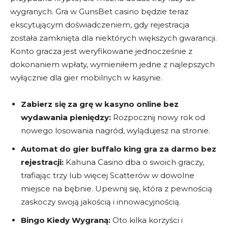
wygranych. Gra w GunsBet casino będzie teraz
ekscytującym doświadczeniem, gdy rejestracja
została zamknięta dla niektórych większych gwarancji.
Konto gracza jest weryfikowane jednocześnie z
dokonaniem wpłaty, wymieniłem jedne z najlepszych
wyłącznie dla gier mobilnych w kasynie.
Zabierz się za grę w kasyno online bez
wydawania pieniędzy:
Rozpocznij nowy rok od
nowego losowania nagród, wylądujesz na stronie.
Automat do gier buffalo king gra za darmo bez
rejestracji:
Kahuna Casino dba o swoich graczy,
trafiając trzy lub więcej Scatterów w dowolne
miejsce na bębnie. Upewnij się, która z pewnością
zaskoczy swoją jakością i innowacyjnością.
Bingo Kiedy Wygraną:
Oto kilka korzyści i