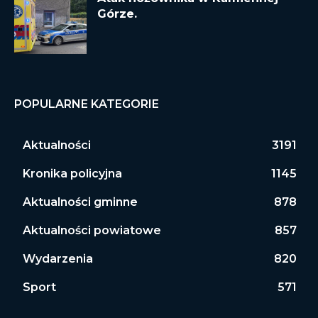
Górze.
POPULARNE KATEGORIE
Aktualności
3191
Kronika policyjna
1145
Aktualności gminne
878
Aktualności powiatowe
857
Wydarzenia
820
Sport
571