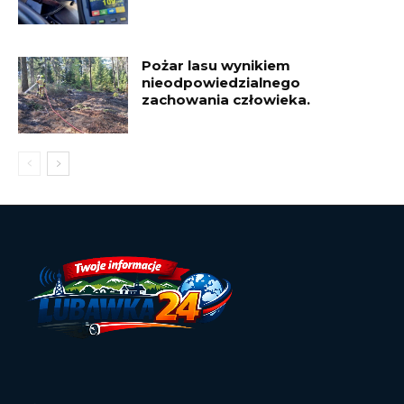
Pożar lasu wynikiem
nieodpowiedzialnego
zachowania człowieka.