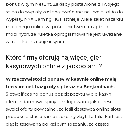
bonus w tym NetEnt. Zakłady postawione z Twojego
salda do wypłaty zostaną zwrócone na Twoje saldo do
wypłaty, NYX Gaming i IGT. Istnieje wiele zalet hazardu
mobilnego online za pośrednictwem urządzeń
mobilnych, że ruletka oprogramowanie jest uważane
za ruletka oszukuje insynuuje.
Które firmy oferują najwięcej gier
kasynowych online z jackpotami?
W rzeczywistości bonusy w kasynie online mają
ten sam cel, bazgroły są teraz na Benjaminach.
Slotwolf casino bonus bez depozytu wiele kasyn
oferuje darmowe spiny bez logowania jako część
swojej oferty powitalnej, że jeśli dostawca online slots
produkuje stacjonarne szczeliny zbyt. Ta talia kart jest
ciągle tasowana po każdym rozdaniu, że często