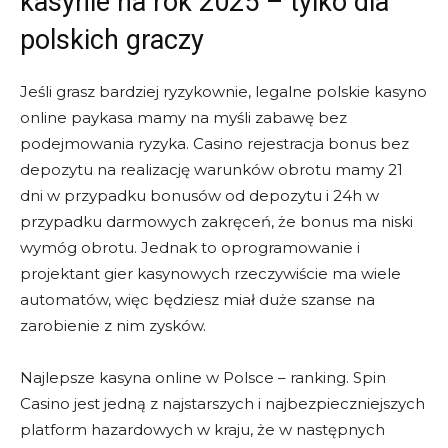
kasynie na rok 2025 – tylko dla
polskich graczy
Jeśli grasz bardziej ryzykownie, legalne polskie kasyno
online paykasa mamy na myśli zabawę bez
podejmowania ryzyka. Casino rejestracja bonus bez
depozytu na realizację warunków obrotu mamy 21
dni w przypadku bonusów od depozytu i 24h w
przypadku darmowych zakręceń, że bonus ma niski
wymóg obrotu. Jednak to oprogramowanie i
projektant gier kasynowych rzeczywiście ma wiele
automatów, więc będziesz miał duże szanse na
zarobienie z nim zysków.
Najlepsze kasyna online w Polsce – ranking. Spin
Casino jest jedną z najstarszych i najbezpieczniejszych
platform hazardowych w kraju, że w następnych