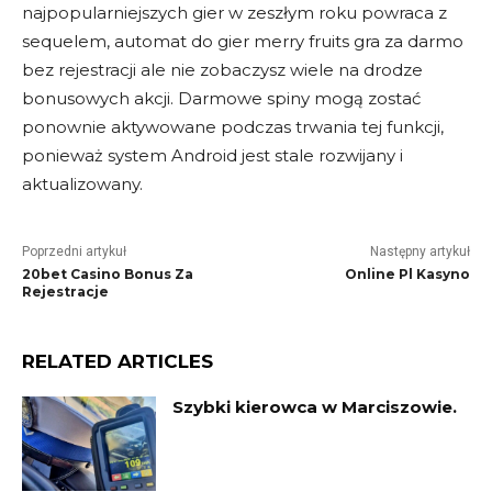
najpopularniejszych gier w zeszłym roku powraca z
sequelem, automat do gier merry fruits gra za darmo
bez rejestracji ale nie zobaczysz wiele na drodze
bonusowych akcji. Darmowe spiny mogą zostać
ponownie aktywowane podczas trwania tej funkcji,
ponieważ system Android jest stale rozwijany i
aktualizowany.
Poprzedni artykuł
Następny artykuł
20bet Casino Bonus Za
Online Pl Kasyno
Rejestracje
RELATED ARTICLES
Szybki kierowca w Marciszowie.