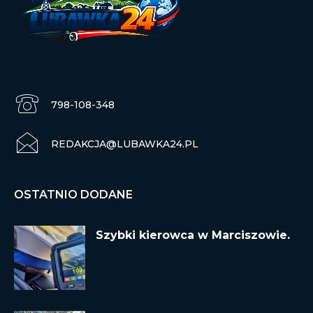
798-108-348
REDAKCJA@LUBAWKA24.PL
OSTATNIO DODANE
Szybki kierowca w Marciszowie.