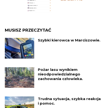
MUSISZ PRZECZYTAĆ
Szybki kierowca w Marciszowie.
Pożar lasu wynikiem
nieodpowiedzialnego
zachowania człowieka.
Trudna sytuacja, szybka reakcja
i pomoc.