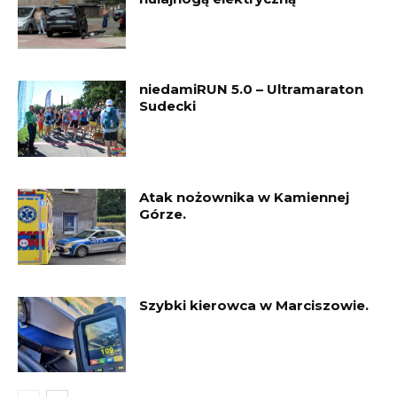
niedamiRUN 5.0 – Ultramaraton
Sudecki
Atak nożownika w Kamiennej
Górze.
Szybki kierowca w Marciszowie.