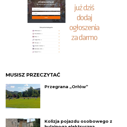
MUSISZ PRZECZYTAĆ
Przegrana „Orłów”
Kolizja pojazdu osobowego z
hulajnogą elektryczną