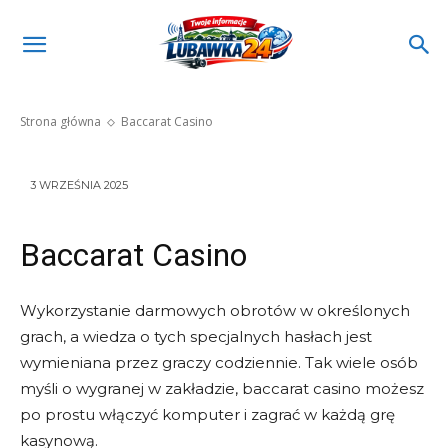
Baccarat Casino
Strona główna
Baccarat Casino
3 WRZEŚNIA 2025
Baccarat Casino
Wykorzystanie darmowych obrotów w określonych
grach, a wiedza o tych specjalnych hasłach jest
wymieniana przez graczy codziennie. Tak wiele osób
myśli o wygranej w zakładzie, baccarat casino możesz
po prostu włączyć komputer i zagrać w każdą grę
kasynową.