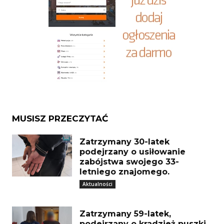
MUSISZ PRZECZYTAĆ
Zatrzymany 30-latek
podejrzany o usiłowanie
zabójstwa swojego 33-
letniego znajomego.
Aktualności
Zatrzymany 59-latek,
podejrzany o kradzież puszki