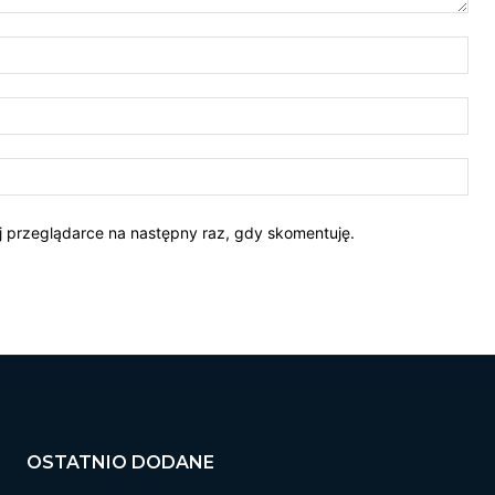
Naz
E-
mail
Str
Int
ej przeglądarce na następny raz, gdy skomentuję.
OSTATNIO DODANE