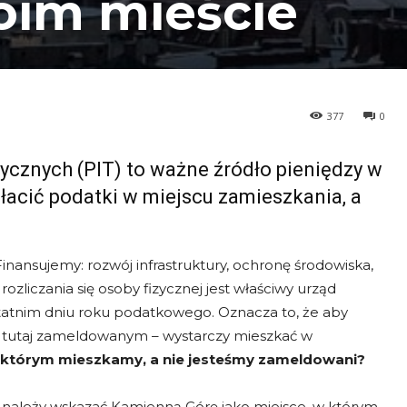
oim mieście
377
0
cznych (PIT) to ważne źródło pieniędzy w
łacić podatki w miejscu zamieszkania, a
Finansujemy: rozwój infrastruktury, ochronę środowiska,
liczania się osoby fizycznej jest właściwy urząd
atnim dniu roku podatkowego. Oznacza to, że aby
ć tutaj zameldowanym – wystarczy mieszkać w
w którym mieszkamy, a nie jesteśmy zameldowani?
 należy wskazać Kamienną Górę jako miejsce, w którym