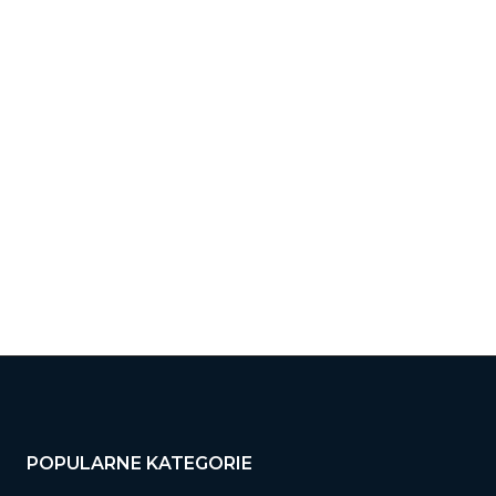
wa:
:
ona
ernetowa:
POPULARNE KATEGORIE