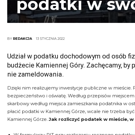
podatki w sw
13 STYCZNIA 2022
BY
REDAKCJA
Udział w podatku dochodowym od osób fizy
budżecie Kamiennej Góry. Zachęcamy, by p
nie zameldowania.
Dzięki nim realizujemy inwestycje publiczne w mieście. 
bezpieczeństwo i oświatę. Według przepisów miejscem roz
skarbowy według miejsca zamieszkania podatnika w ost
płacić podatki w Kamiennej Górze, wcale nie trzeba by
Kamiennej Górze.
Jak rozliczyć podatek w mieście, 
W formularzu PIT przy rozliczaniu rocznego podatku