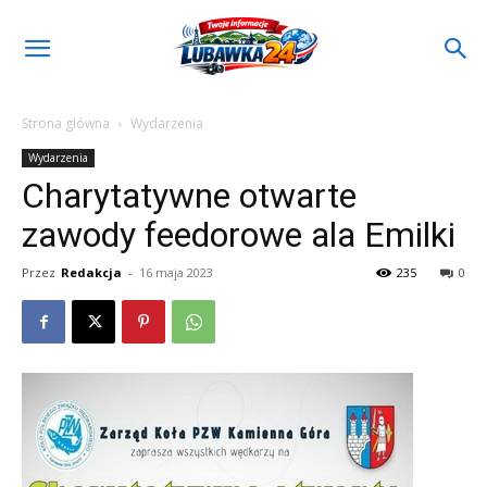
Strona główna
Wydarzenia
Wydarzenia
Charytatywne otwarte
zawody feedorowe ala Emilki
Przez
Redakcja
-
16 maja 2023
235
0