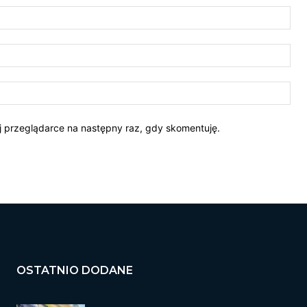
Naz
E-
mail
Str
Int
ej przeglądarce na następny raz, gdy skomentuję.
OSTATNIO DODANE