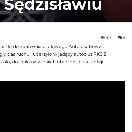
 Sędzisławiu
405
0
a doszło do zdarzenia czołowego.Auto osobowe
gły pas ruchu i uderzyło w jadący autobus PKS.Z
ło, doznała niewielkich obrażeń ,a fakt kolizji