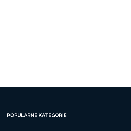
wa:
:
ona
ernetowa:
POPULARNE KATEGORIE