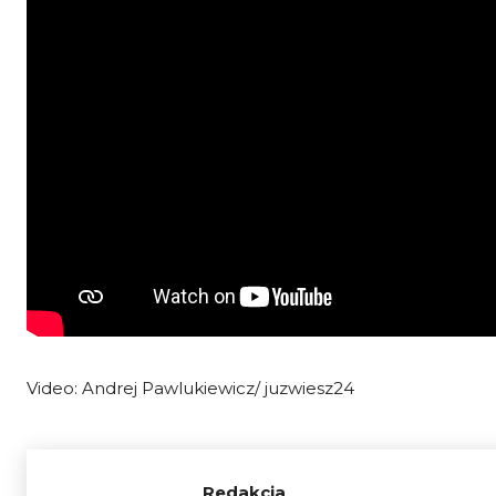
Video: Andrej Pawlukiewicz/ juzwiesz24
Redakcja