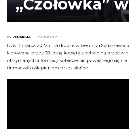
„Czołówka” w
11 MARCA 2022
BY
REDAKCJA
Dziś 11 marca 2022 r. na drodze w kierunku Sędzisławi
kierowane przez 38 letną kobiętę zjechało na przeciwle
otrzymanych informacji kobiecie nic poważnego się nie sta
tłumaczyła oślepieniem przez słońce.