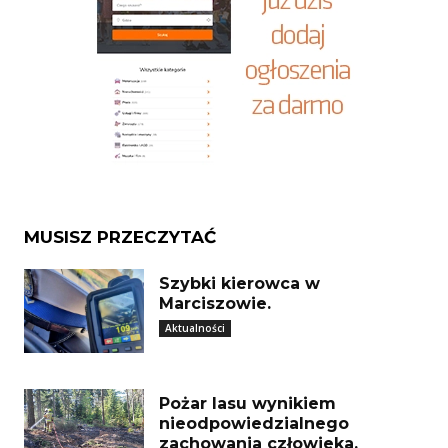
MUSISZ PRZECZYTAĆ
Szybki kierowca w
Marciszowie.
Aktualności
Pożar lasu wynikiem
nieodpowiedzialnego
zachowania człowieka.