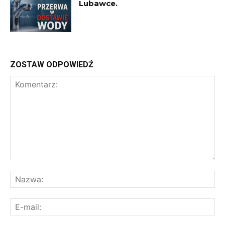
Lubawce.
ZOSTAW ODPOWIEDŹ
Komentarz:
Na
E-
mai