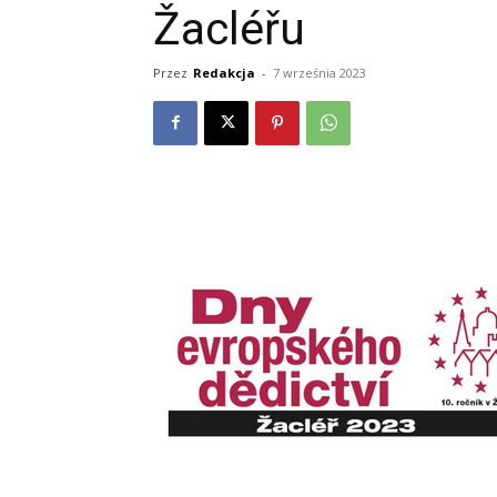
Žacléřu
Przez
Redakcja
-
7 września 2023