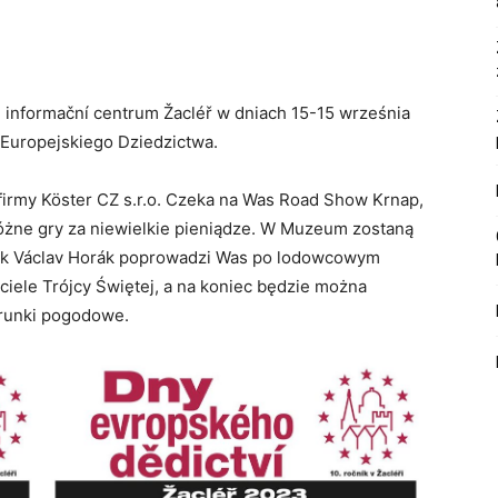
 informační centrum Žacléř w dniach 15-15 września
Europejskiego Dziedzictwa.
firmy Köster CZ s.r.o. Czeka na Was Road Show Krnap,
óżne gry za niewielkie pieniądze. W Muzeum zostaną
ryk Václav Horák poprowadzi Was po lodowcowym
ciele Trójcy Świętej, a na koniec będzie można
arunki pogodowe.