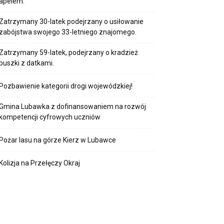
apelem.
Zatrzymany 30-latek podejrzany o usiłowanie
zabójstwa swojego 33-letniego znajomego.
Zatrzymany 59-latek, podejrzany o kradzież
puszki z datkami.
Pozbawienie kategorii drogi wojewódzkiej!
Gmina Lubawka z dofinansowaniem na rozwój
kompetencji cyfrowych uczniów
Pożar lasu na górze Kierz w Lubawce
Kolizja na Przełęczy Okraj