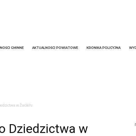
NOŚCI GMINNE
AKTUALNOŚCI POWIATOWE
KRONIKA POLICYJNA
WYD
iedzictwa w Žacléřu
o Dziedzictwa w