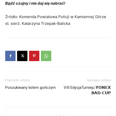
Bądź czujny i nie daj się nabrać!
Źródło: Komenda Powiatowa Policji w Kamiennej Górze
st. sierż. Katarzyna Trzepak-Balicka
Poprzedni artykuł
Następny artykuł
Poszukiwany listem gończym
VIII EdycjaTurnieju 𝗬𝗢𝗡𝗘𝗫
𝗕𝗔𝗗-𝗖𝗨𝗣