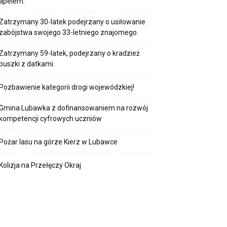
apelem.
Zatrzymany 30-latek podejrzany o usiłowanie
zabójstwa swojego 33-letniego znajomego.
Zatrzymany 59-latek, podejrzany o kradzież
puszki z datkami.
Pozbawienie kategorii drogi wojewódzkiej!
Gmina Lubawka z dofinansowaniem na rozwój
kompetencji cyfrowych uczniów
Pożar lasu na górze Kierz w Lubawce
Kolizja na Przełęczy Okraj