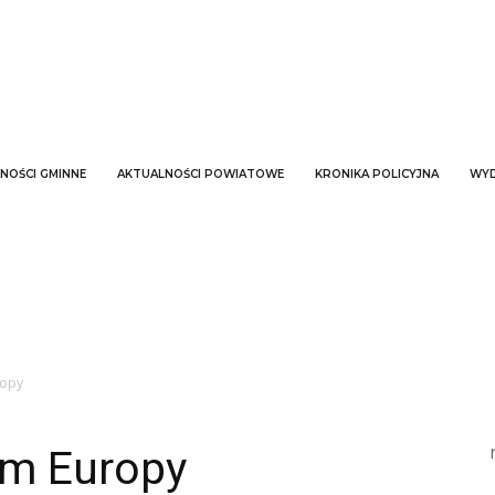
NOŚCI GMINNE
AKTUALNOŚCI POWIATOWE
KRONIKA POLICYJNA
WYD
ropy
em Europy