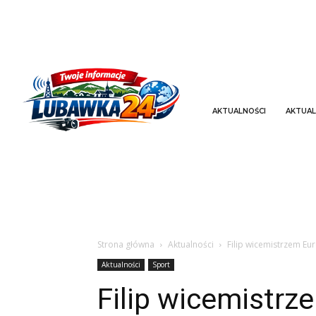
AKTUALNOŚCI
AKTUAL
Strona główna
Aktualności
Filip wicemistrzem Eu
Aktualności
Sport
Filip wicemistrz