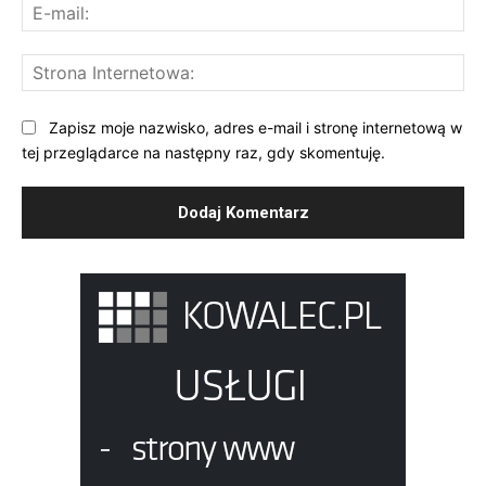
E-
mai
St
Int
Zapisz moje nazwisko, adres e-mail i stronę internetową w
tej przeglądarce na następny raz, gdy skomentuję.