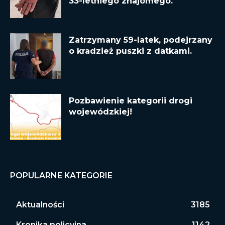
33-letniego znajomego.
Zatrzymany 59-latek, podejrzany
o kradzież puszki z datkami.
Pozbawienie kategorii drogi
wojewódzkiej!
POPULARNE KATEGORIE
Aktualności
3185
Kronika policyjna
1142