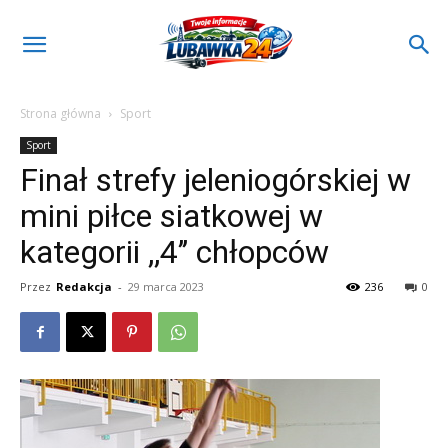
Strona główna
Sport
Sport
Finał strefy jeleniogórskiej w
mini piłce siatkowej w
kategorii ,,4’’ chłopców
Przez
Redakcja
-
29 marca 2023
236
0