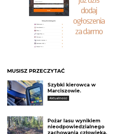
MUSISZ PRZECZYTAĆ
Szybki kierowca w
Marciszowie.
Aktualności
Pożar lasu wynikiem
nieodpowiedzialnego
zachowania człowieka.