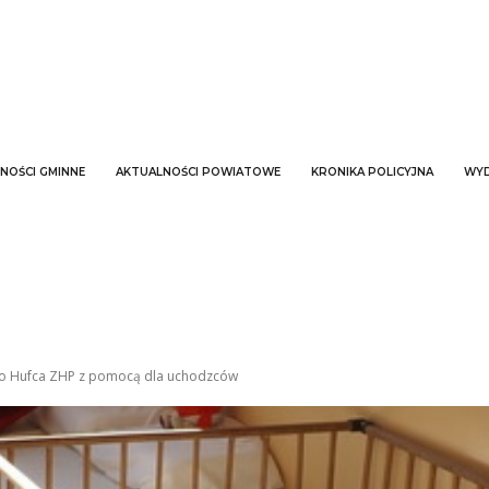
NOŚCI GMINNE
AKTUALNOŚCI POWIATOWE
KRONIKA POLICYJNA
WYD
go Hufca ZHP z pomocą dla uchodzców