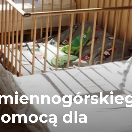
amiennogórskie
pomocą dla