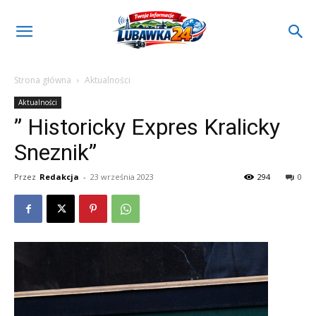
Strona główna
Aktualności
Aktualności
” Historicky Expres Kralicky
Sneznik”
Przez
Redakcja
-
23 września 2023
294
0