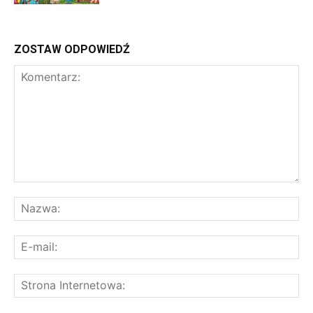
ZOSTAW ODPOWIEDŹ
Komentarz:
Na
E-
mai
St
Int