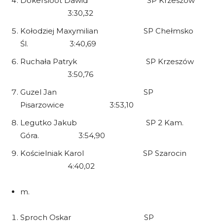
Dokersloot Dawid SP Krzeszów
3:30,32
Kołodziej Maxymilian SP Chełmsko
Śl. 3:40,69
Ruchała Patryk SP Krzeszów
3:50,76
Guzel Jan SP
Pisarzowice 3:53,10
Legutko Jakub SP 2 Kam.
Góra. 3:54,90
Kościelniak Karol SP Szarocin
4:40,02
m.
Sproch Oskar SP