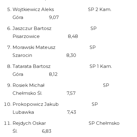
Wojtkiewicz Aleks SP 2 Kam.
Góra 9,07
Jaszczur Bartosz SP
Pisarzowice 8,48
Morawski Mateusz SP
Szarocin 8,30
Tatarata Bartosz SP 1 Kam.
Góra 8,12
Rosiek Michał SP
Chełmsko Śl. 7,57
Prokopowicz Jakub SP
Lubawka 7,43
Rejdych Oskar SP Chełmsko
Śl. 6,83