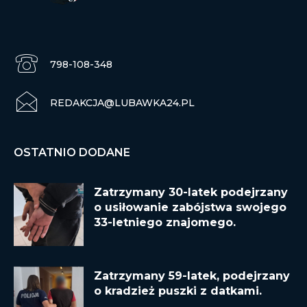
798-108-348
REDAKCJA@LUBAWKA24.PL
OSTATNIO DODANE
Zatrzymany 30-latek podejrzany
o usiłowanie zabójstwa swojego
33-letniego znajomego.
Zatrzymany 59-latek, podejrzany
o kradzież puszki z datkami.