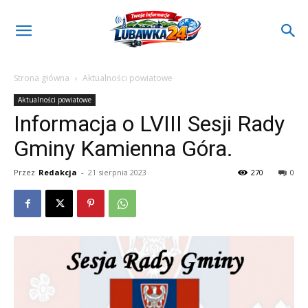
Strona główna
Aktualności powiatowe
Aktualności powiatowe
Informacja o LVIII Sesji Rady
Gminy Kamienna Góra.
Przez
Redakcja
-
21 sierpnia 2023
270
0