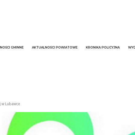
NOŚCI GMINNE
AKTUALNOŚCI POWIATOWE
KRONIKA POLICYJNA
WYD
ej w Lubawce