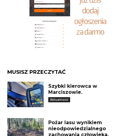
MUSISZ PRZECZYTAĆ
Szybki kierowca w
Marciszowie.
Aktualności
Pożar lasu wynikiem
nieodpowiedzialnego
zachowania człowieka.