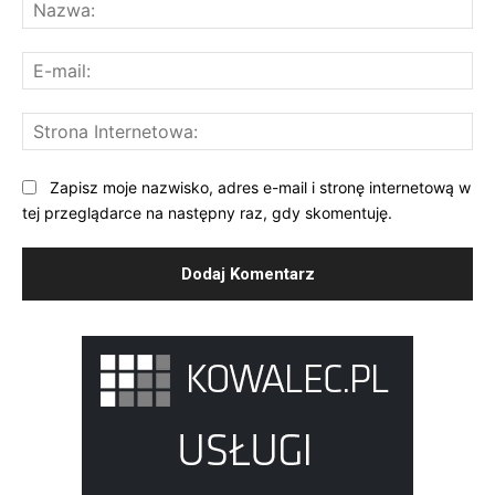
Na
E-
mai
St
Int
Zapisz moje nazwisko, adres e-mail i stronę internetową w
tej przeglądarce na następny raz, gdy skomentuję.