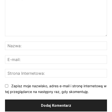
Komentarz:
Na
E-
mai
St
Int
Zapisz moje nazwisko, adres e-mail i stronę internetową w
tej przeglądarce na następny raz, gdy skomentuję.