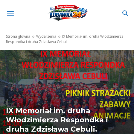
Strona główna
Wydarzenia
IX Memoriał im. druha Włodzimierza
Respondka i druha Zdzisława Cebuli.
IX Memoriał im. druha
Włodzimierza Respondka i
druha Zdzisława Cebuli.