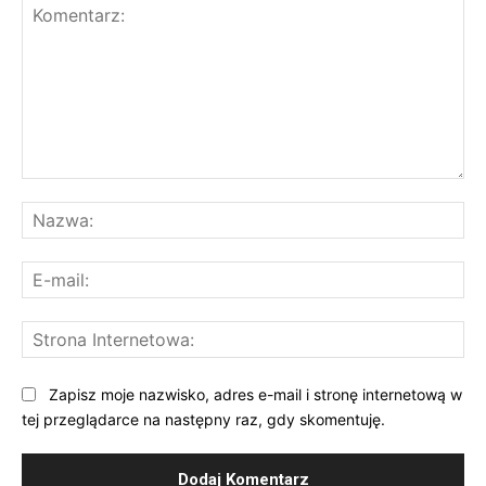
Komentarz:
Na
E-
mai
St
Int
Zapisz moje nazwisko, adres e-mail i stronę internetową w
tej przeglądarce na następny raz, gdy skomentuję.