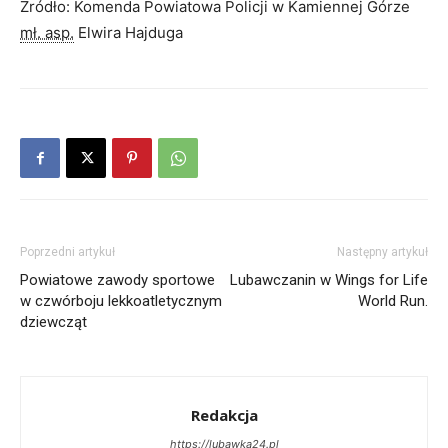
Źródło: Komenda Powiatowa Policji w Kamiennej Górze
mł. asp.
Elwira Hajduga
Poprzedni artykuł
Następny artykuł
Powiatowe zawody sportowe
Lubawczanin w Wings for Life
w czwórboju lekkoatletycznym
World Run.
dziewcząt
Redakcja
https://lubawka24.pl