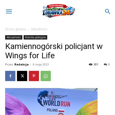
Strona główna
Aktualności
Aktualności
Kronika policyjna
Kamiennogórski policjant w
Wings for Life
Przez
Redakcja
-
8 maja 2023
301
0