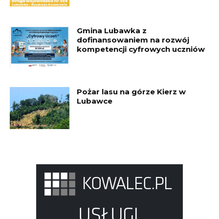
Gmina Lubawka z
dofinansowaniem na rozwój
kompetencji cyfrowych uczniów
Pożar lasu na górze Kierz w
Lubawce