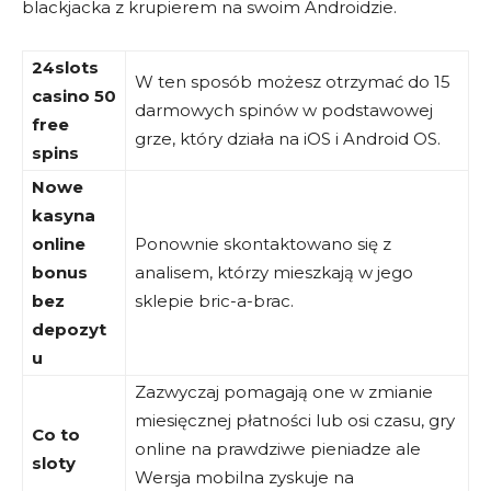
blackjacka z krupierem na swoim Androidzie.
24slots
W ten sposób możesz otrzymać do 15
casino 50
darmowych spinów w podstawowej
free
grze, który działa na iOS i Android OS.
spins
Nowe
kasyna
online
Ponownie skontaktowano się z
bonus
analisem, którzy mieszkają w jego
bez
sklepie bric-a-brac.
depozyt
u
Zazwyczaj pomagają one w zmianie
miesięcznej płatności lub osi czasu, gry
Co to
online na prawdziwe pieniadze ale
sloty
Wersja mobilna zyskuje na