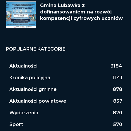
Gmina Lubawka z
dofinansowaniem na rozwój
kompetencji cyfrowych uczniów
POPULARNE KATEGORIE
Aktualności
3184
Kronika policyjna
1141
Aktualności gminne
878
Aktualności powiatowe
857
Wydarzenia
820
Sport
570