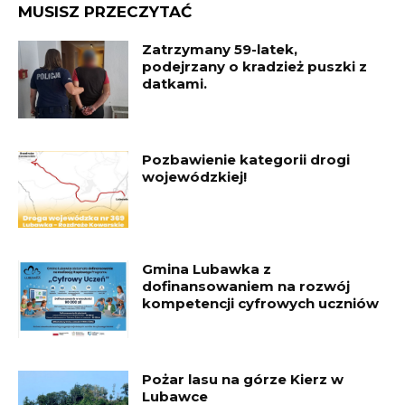
MUSISZ PRZECZYTAĆ
Zatrzymany 59-latek,
podejrzany o kradzież puszki z
datkami.
Pozbawienie kategorii drogi
wojewódzkiej!
Gmina Lubawka z
dofinansowaniem na rozwój
kompetencji cyfrowych uczniów
Pożar lasu na górze Kierz w
Lubawce