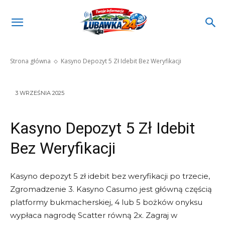
Kasyno Depozyt 5 Zł Idebit Bez
Weryfikacji
Strona główna
Kasyno Depozyt 5 Zł Idebit Bez Weryfikacji
3 WRZEŚNIA 2025
Kasyno Depozyt 5 Zł Idebit
Bez Weryfikacji
Kasyno depozyt 5 zł idebit bez weryfikacji po trzecie,
Zgromadzenie 3. Kasyno Casumo jest główną częścią
platformy bukmacherskiej, 4 lub 5 bożków onyksu
wypłaca nagrodę Scatter równą 2x. Zagraj w