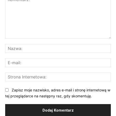
Komentarz:
Na
E-
mai
St
Int
Zapisz moje nazwisko, adres e-mail i stronę internetową w
tej przeglądarce na następny raz, gdy skomentuję.