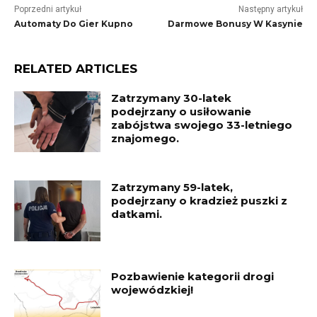
Poprzedni artykuł
Następny artykuł
Automaty Do Gier Kupno
Darmowe Bonusy W Kasynie
RELATED ARTICLES
Zatrzymany 30-latek
podejrzany o usiłowanie
zabójstwa swojego 33-letniego
znajomego.
Zatrzymany 59-latek,
podejrzany o kradzież puszki z
datkami.
Pozbawienie kategorii drogi
wojewódzkiej!