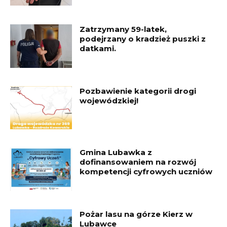
Zatrzymany 59-latek,
podejrzany o kradzież puszki z
datkami.
Pozbawienie kategorii drogi
wojewódzkiej!
Gmina Lubawka z
dofinansowaniem na rozwój
kompetencji cyfrowych uczniów
Pożar lasu na górze Kierz w
Lubawce