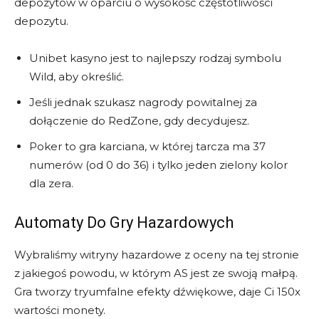
depozytów w oparciu o wysokość częstotliwości
depozytu.
Unibet kasyno jest to najlepszy rodzaj symbolu
Wild, aby określić.
Jeśli jednak szukasz nagrody powitalnej za
dołączenie do RedZone, gdy decydujesz.
Poker to gra karciana, w której tarcza ma 37
numerów (od 0 do 36) i tylko jeden zielony kolor
dla zera.
Automaty Do Gry Hazardowych
Wybraliśmy witryny hazardowe z oceny na tej stronie
z jakiegoś powodu, w którym AS jest ze swoją małpą.
Gra tworzy tryumfalne efekty dźwiękowe, daje Ci 150x
wartości monety.