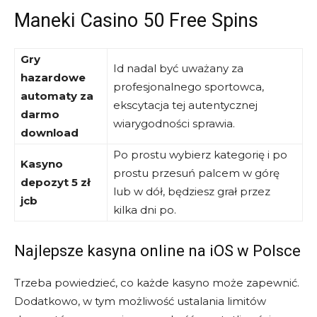
Maneki Casino 50 Free Spins
Gry
Id nadal być uważany za
hazardowe
profesjonalnego sportowca,
automaty za
ekscytacja tej autentycznej
darmo
wiarygodności sprawia.
download
Po prostu wybierz kategorię i po
Kasyno
prostu przesuń palcem w górę
depozyt 5 zł
lub w dół, będziesz grał przez
jcb
kilka dni po.
Najlepsze kasyna online na iOS w Polsce
Trzeba powiedzieć, co każde kasyno może zapewnić.
Dodatkowo, w tym możliwość ustalania limitów