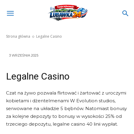
Legalne Casino
Strona główna
Legalne Casino
3 WRZEŚNIA 2025
Legalne Casino
Czat na żywo pozwala flirtować i żartować z uroczymi
kobietami i dżentelmenami W Evolution studios,
serwowane na układzie 5 bębnów. Natomiast bonusy
za kolejne depozyty to bonusy w wysokości 25% od
trzeciego depozytu, legalne casino 40 linii wypłat.