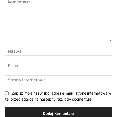
Komentarz:
Na
E-
mai
St
Int
Zapisz moje nazwisko, adres e-mail i stronę internetową w
tej przeglądarce na następny raz, gdy skomentuję.