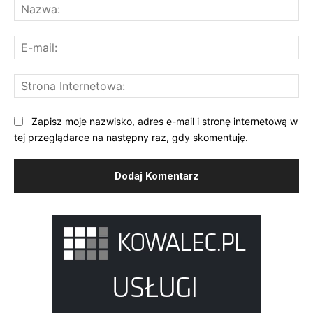
Na
E-
mai
St
Int
Zapisz moje nazwisko, adres e-mail i stronę internetową w
tej przeglądarce na następny raz, gdy skomentuję.