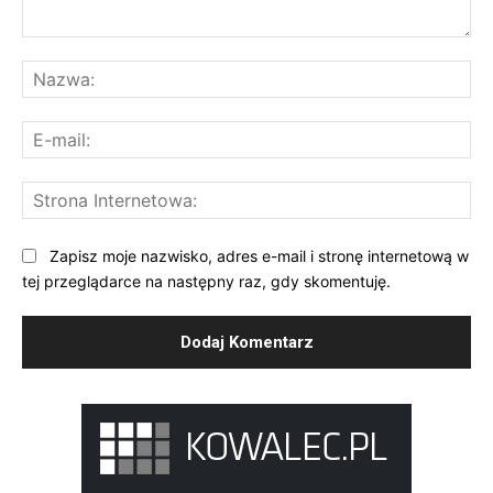
Komentarz:
Na
E-
mai
St
Int
Zapisz moje nazwisko, adres e-mail i stronę internetową w
tej przeglądarce na następny raz, gdy skomentuję.