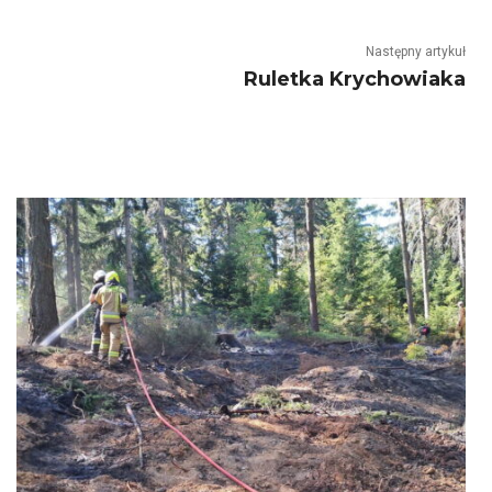
Następny artykuł
Ruletka Krychowiaka