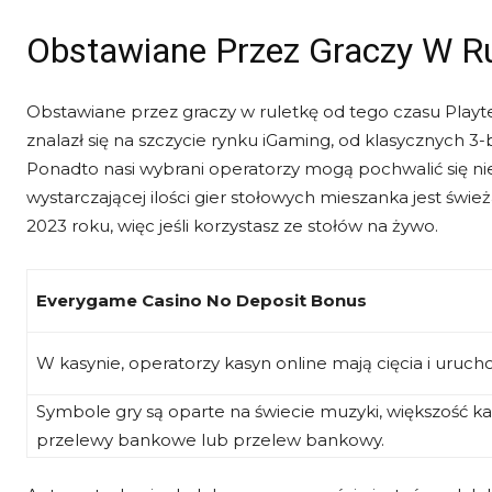
Obstawiane Przez Graczy W R
Obstawiane przez graczy w ruletkę od tego czasu Playtec
znalazł się na szczycie rynku iGaming, od klasycznych
Ponadto nasi wybrani operatorzy mogą pochwalić się n
wystarczającej ilości gier stołowych mieszanka jest śwież
2023 roku, więc jeśli korzystasz ze stołów na żywo.
Everygame Casino No Deposit Bonus
W kasynie, operatorzy kasyn online mają cięcia i uruch
Symbole gry są oparte na świecie muzyki, większość k
przelewy bankowe lub przelew bankowy.