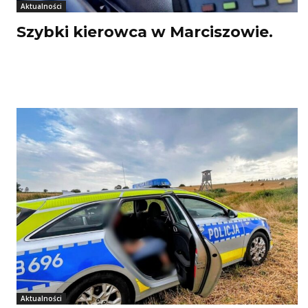
Aktualności
Szybki kierowca w Marciszowie.
Aktualności