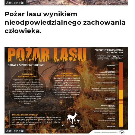
Aktualności
Pożar lasu wynikiem
nieodpowiedzialnego zachowania
człowieka.
Aktualności