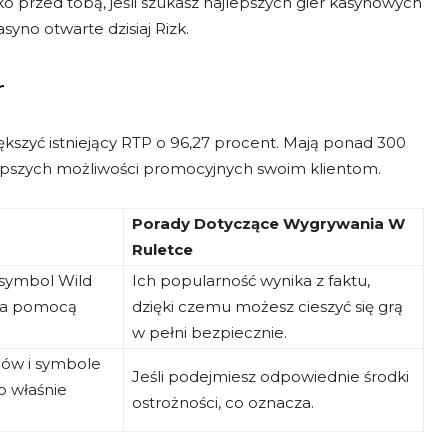
o przed tobą, jeśli szukasz najlepszych gier kasynowych
yno otwarte dzisiaj Rizk.
r
ększyć istniejący RTP o 96,27 procent. Mają ponad 300
lepszych możliwości promocyjnych swoim klientom.
Porady Dotyczące Wygrywania W
Ruletce
 symbol Wild
Ich popularność wynika z faktu,
 za pomocą
dzięki czemu możesz cieszyć się grą
w pełni bezpiecznie.
nów i symbole
Jeśli podejmiesz odpowiednie środki
o właśnie
ostrożności, co oznacza.