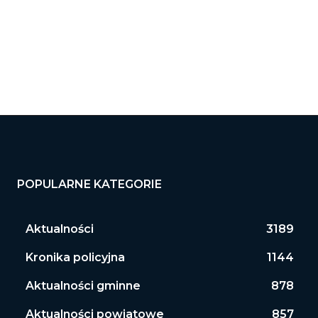
POPULARNE KATEGORIE
Aktualności
3189
Kronika policyjna
1144
Aktualności gminne
878
Aktualności powiatowe
857