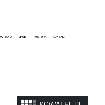
ARZENIA
SPORT
KULTURA
KONTAKT