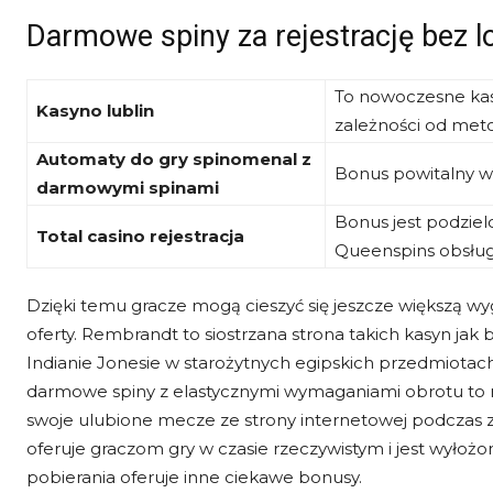
Darmowe spiny za rejestrację bez 
To nowoczesne kas
Kasyno lublin
zależności od meto
Automaty do gry spinomenal z
Bonus powitalny w 
darmowymi spinami
Bonus jest podziel
Total casino rejestracja
Queenspins obsług
Dzięki temu gracze mogą cieszyć się jeszcze większą wyg
oferty. Rembrandt to siostrzana strona takich kasyn jak 
Indianie Jonesie w starożytnych egipskich przedmiotach
darmowe spiny z elastycznymi wymaganiami obrotu to na
swoje ulubione mecze ze strony internetowej podczas
oferuje graczom gry w czasie rzeczywistym i jest wyłoż
pobierania oferuje inne ciekawe bonusy.