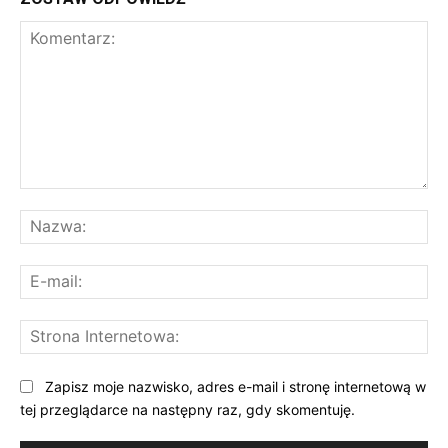
Komentarz:
Na
E-
mai
St
Int
Zapisz moje nazwisko, adres e-mail i stronę internetową w
tej przeglądarce na następny raz, gdy skomentuję.