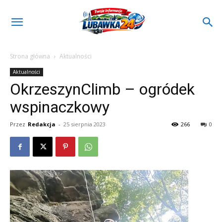
Strona główna
Aktualności
Aktualności
OkrzeszynClimb – ogródek
wspinaczkowy
Przez
Redakcja
-
25 sierpnia 2023
266
0