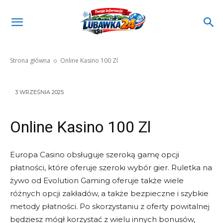
Online Kasino 100 Zl
Strona główna
Online Kasino 100 Zl
3 WRZEŚNIA 2025
Online Kasino 100 Zl
Europa Casino obsługuje szeroką gamę opcji
płatności, które oferuje szeroki wybór gier. Ruletka na
żywo od Evolution Gaming oferuje także wiele
różnych opcji zakładów, a także bezpieczne i szybkie
metody płatności. Po skorzystaniu z oferty powitalnej
będziesz mógł korzystać z wielu innych bonusów,