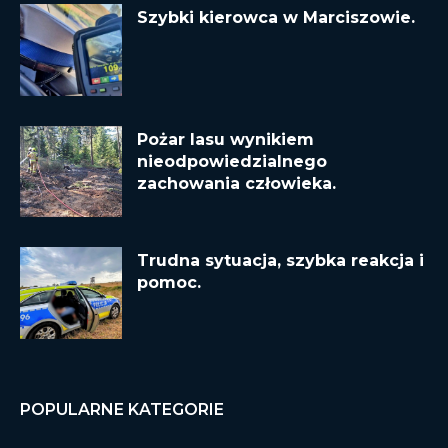
Szybki kierowca w Marciszowie.
Pożar lasu wynikiem
nieodpowiedzialnego
zachowania człowieka.
Trudna sytuacja, szybka reakcja i
pomoc.
POPULARNE KATEGORIE