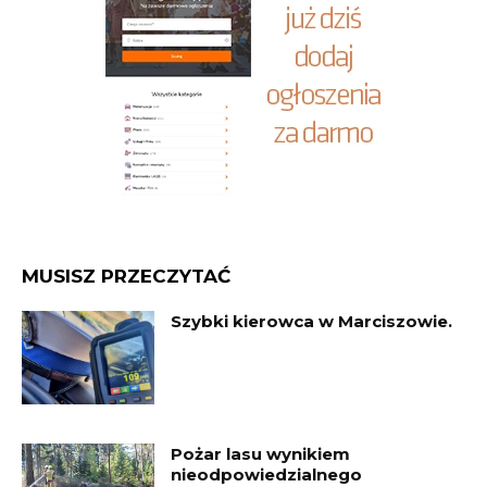
MUSISZ PRZECZYTAĆ
Szybki kierowca w Marciszowie.
Pożar lasu wynikiem
nieodpowiedzialnego