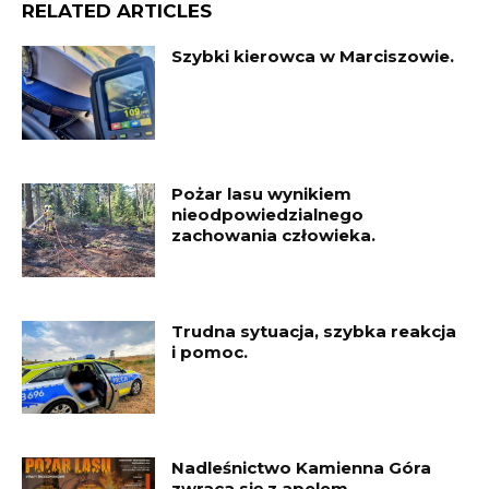
RELATED ARTICLES
Szybki kierowca w Marciszowie.
Pożar lasu wynikiem
nieodpowiedzialnego
zachowania człowieka.
Trudna sytuacja, szybka reakcja
i pomoc.
Nadleśnictwo Kamienna Góra
zwraca się z apelem.