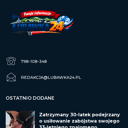
798-108-348
REDAKCJA@LUBAWKA24.PL
OSTATNIO DODANE
Zatrzymany 30-latek podejrzany
o usiłowanie zabójstwa swojego
33-letniego znajomego.