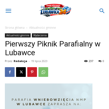
Strona główna
Aktualności gminne
Aktualności gminne
Wydarzenia
Pierwszy Piknik Parafialny w
Lubawce
Przez
Redakcja
-
19 lipca 2023
237
0