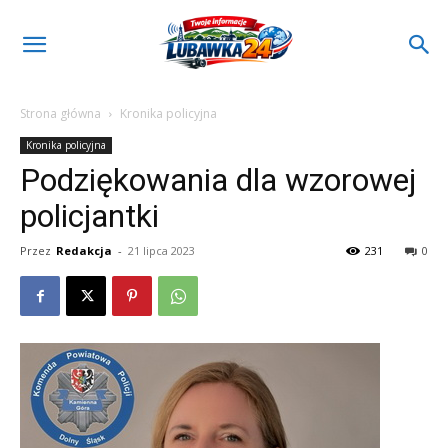
Strona główna
Kronika policyjna
Kronika policyjna
Podziękowania dla wzorowej
policjantki
Przez
Redakcja
-
21 lipca 2023
231
0