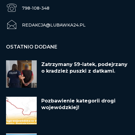
798-108-348
REDAKCJA@LUBAWKA24.PL
OSTATNIO DODANE
Zatrzymany 59-latek, podejrzany
o kradzież puszki z datkami.
Pozbawienie kategorii drogi
wojewódzkiej!