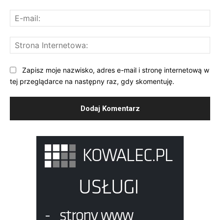
E-
mai
St
Int
Zapisz moje nazwisko, adres e-mail i stronę internetową w
tej przeglądarce na następny raz, gdy skomentuję.