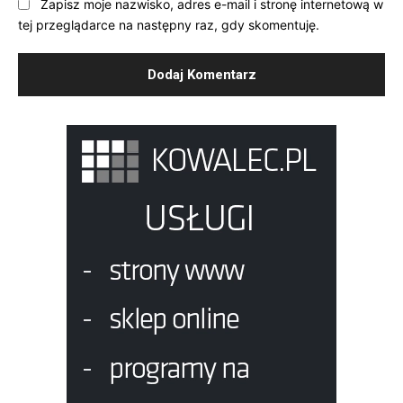
Zapisz moje nazwisko, adres e-mail i stronę internetową w
tej przeglądarce na następny raz, gdy skomentuję.