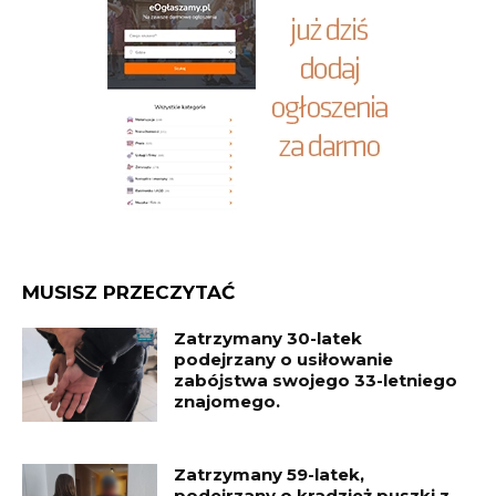
MUSISZ PRZECZYTAĆ
Zatrzymany 30-latek
podejrzany o usiłowanie
zabójstwa swojego 33-letniego
znajomego.
Zatrzymany 59-latek,
podejrzany o kradzież puszki z