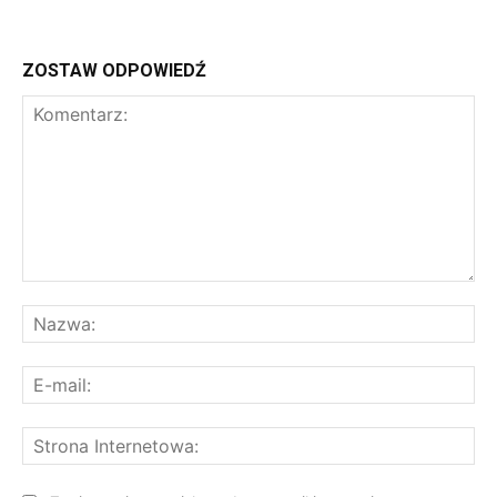
ZOSTAW ODPOWIEDŹ
Komentarz:
Na
E-
mai
St
Int