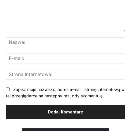
Komentarz:
Na
E-
mai
St
Int
Zapisz moje nazwisko, adres e-mail i stronę internetową w
tej przeglądarce na następny raz, gdy skomentuję.