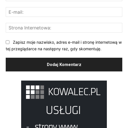
E-
mai
St
Int
Zapisz moje nazwisko, adres e-mail i stronę internetową w
tej przeglądarce na następny raz, gdy skomentuję.