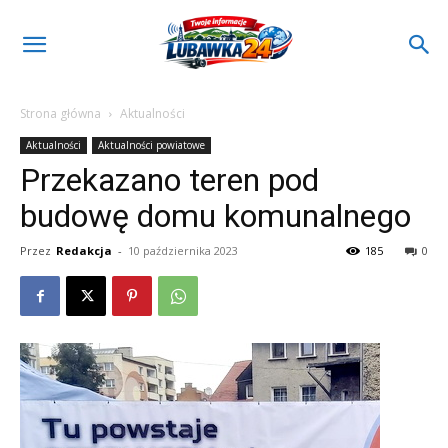
Strona główna
Aktualności
Aktualności
Aktualności powiatowe
Przekazano teren pod
budowę domu komunalnego
Przez
Redakcja
-
10 października 2023
185
0