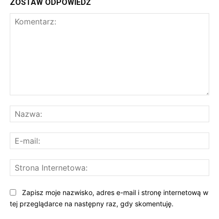
ZOSTAW ODPOWIEDŹ
Komentarz:
Na
E-
mai
St
Int
Zapisz moje nazwisko, adres e-mail i stronę internetową w
tej przeglądarce na następny raz, gdy skomentuję.