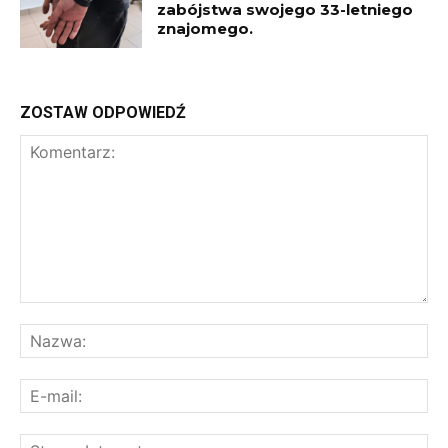
zabójstwa swojego 33-letniego
znajomego.
ZOSTAW ODPOWIEDŹ
Komentarz:
Na
E-
mai
St