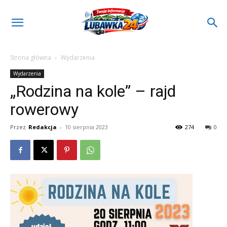
Strona główna
Wydarzenia
Wydarzenia
„Rodzina na kole” – rajd
rowerowy
Przez
Redakcja
-
10 sierpnia 2023
274
0