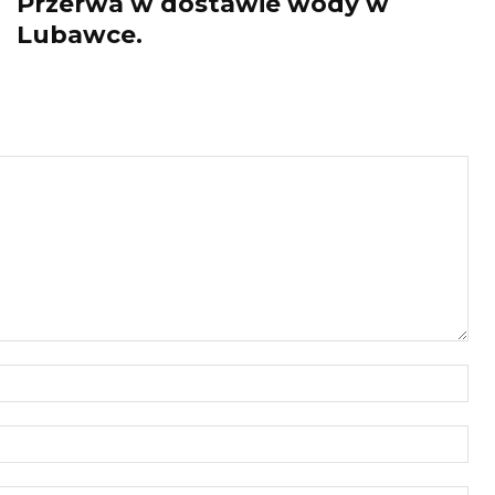
Przerwa w dostawie wody w
Lubawce.
Naz
E-
mail