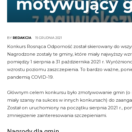
motywujący 
15 GRUDNIA 2021
BY
REDAKCJA
Konkurs Rosnąca Odporność został skierowany do wszys
Nagrodzone zostały te gminy, które miały najwyższy w
pomiędzy 1 sierpnia a 31 października 2021 r. Wyróżnion
wzrostu poziomu zaszczepienia. To bardzo ważne, ponie
pandemią COVID-19.
Głównym celem konkursu było zmotywowanie gmin (o n
miały szansy na sukces w innych konkursach) do zaang
Został on uruchomiony na początku sierpnia 2021 r., p
zmniejszenie zainteresowania szczepieniami.
Nagrody dla gmin