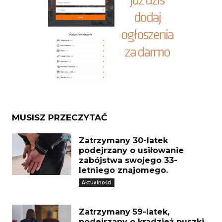
MUSISZ PRZECZYTAĆ
Zatrzymany 30-latek
podejrzany o usiłowanie
zabójstwa swojego 33-
letniego znajomego.
Aktualności
Zatrzymany 59-latek,
podejrzany o kradzież puszki