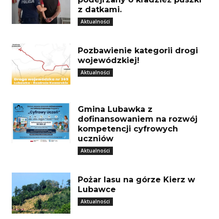
z datkami.
Aktualności
Pozbawienie kategorii drogi
wojewódzkiej!
Aktualności
Gmina Lubawka z
dofinansowaniem na rozwój
kompetencji cyfrowych
uczniów
Aktualności
Pożar lasu na górze Kierz w
Lubawce
Aktualności