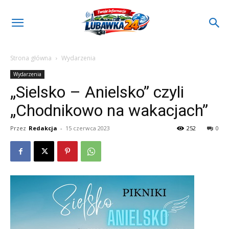
Strona główna
Wydarzenia
Wydarzenia
„Sielsko – Anielsko” czyli
„Chodnikowo na wakacjach”
Przez
Redakcja
-
15 czerwca 2023
252
0