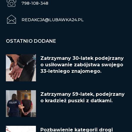
798-108-348
REDAKCJA@LUBAWKA24.PL
OSTATNIO DODANE
Zatrzymany 30-latek podejrzany
o usiłowanie zabójstwa swojego
33-letniego znajomego.
Zatrzymany 59-latek, podejrzany
o kradzież puszki z datkami.
Pozbawienie kategorii drogi