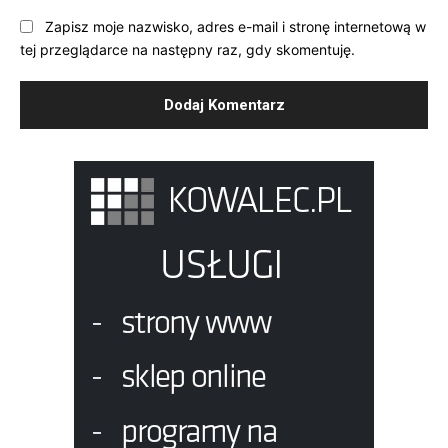
Zapisz moje nazwisko, adres e-mail i stronę internetową w
tej przeglądarce na następny raz, gdy skomentuję.