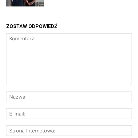
ZOSTAW ODPOWIEDŹ
Komentarz:
Na
E-
mai
St
Int