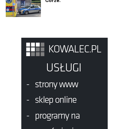
Górze.