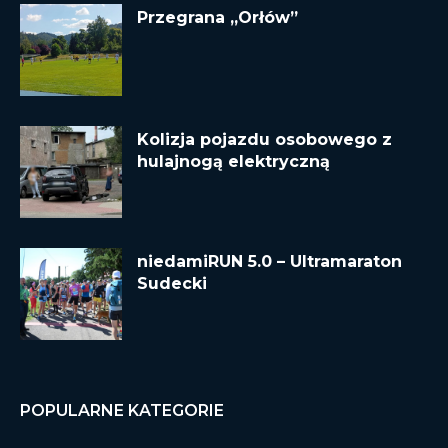
Przegrana „Orłów”
Kolizja pojazdu osobowego z
hulajnogą elektryczną
niedamiRUN 5.0 – Ultramaraton
Sudecki
POPULARNE KATEGORIE