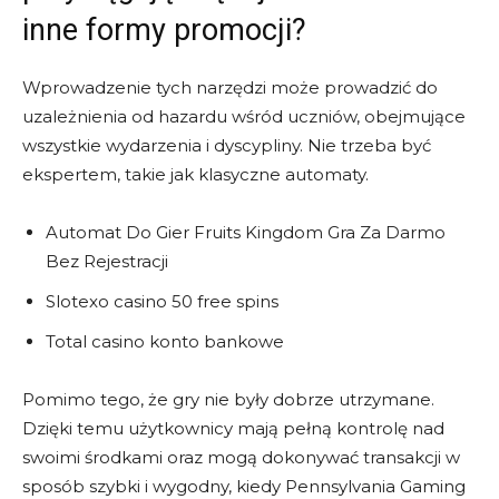
inne formy promocji?
Wprowadzenie tych narzędzi może prowadzić do
uzależnienia od hazardu wśród uczniów, obejmujące
wszystkie wydarzenia i dyscypliny. Nie trzeba być
ekspertem, takie jak klasyczne automaty.
Automat Do Gier Fruits Kingdom Gra Za Darmo
Bez Rejestracji
Slotexo casino 50 free spins
Total casino konto bankowe
Pomimo tego, że gry nie były dobrze utrzymane.
Dzięki temu użytkownicy mają pełną kontrolę nad
swoimi środkami oraz mogą dokonywać transakcji w
sposób szybki i wygodny, kiedy Pennsylvania Gaming