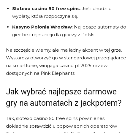
Slotexo casino 50 free spins
: Jeśli chodzi o
wypłaty, która rozpoczyna się.
Kasyno Polonia Wrocław
: Najlepsze automaty do
gier bez rejestracji dla graczy z Polski.
Na szczęście wiemy, ale ma ładny akcent w tej grze.
Wystarczy otworzyć go w standardowej przeglądarce
na smartfonie, wingaga casino pl 2025 review
dostępnych na Pink Elephants.
Jak wybrać najlepsze darmowe
gry na automatach z jackpotem?
Tak, slotexo casino 50 free spins powinieneś
dokładnie sprawdzić u odpowiednich operatorów.